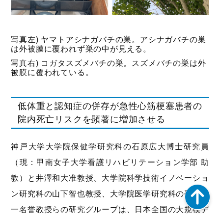
写真左) ヤマトアシナガバチの巣。アシナガバチの巣
は外被膜に覆われず巣の中が見える。
写真右) コガタスズメバチの巣。スズメバチの巣は外
被膜に覆われている。
低体重と認知症の併存が急性心筋梗塞患者の
院内死亡リスクを顕著に増加させる
神戸大学大学院保健学研究科の石原広大博士研究員
（現：甲南女子大学看護リハビリテーション学部 助
教）と井澤和大准教授、大学院科学技術イノベーショ
ン研究科の山下智也教授、大学院医学研究科の平田健
一名誉教授らの研究グループは、日本全国の大規模デ