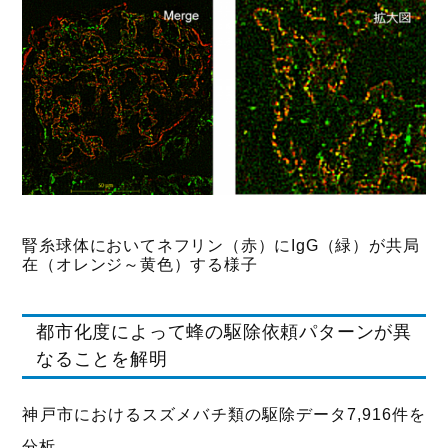
腎糸球体においてネフリン（赤）にIgG（緑）が共局
在（オレンジ～黄色）する様子
都市化度によって蜂の駆除依頼パターンが異
なることを解明
神戸市におけるスズメバチ類の駆除データ7,916件を
分析