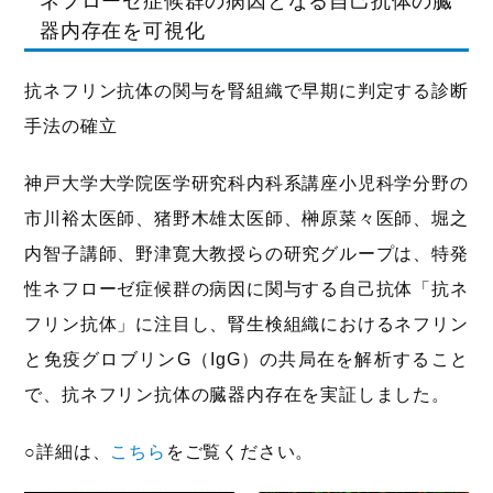
ネフローゼ症候群の病因となる自己抗体の臓
器内存在を可視化
抗ネフリン抗体の関与を腎組織で早期に判定する診断
手法の確立
神戸大学大学院医学研究科内科系講座小児科学分野の
市川裕太医師、猪野木雄太医師、榊原菜々医師、堀之
内智子講師、野津寛大教授らの研究グループは、特発
性ネフローゼ症候群の病因に関与する自己抗体「抗ネ
フリン抗体」に注目し、腎生検組織におけるネフリン
と免疫グロブリンG（IgG）の共局在を解析すること
で、抗ネフリン抗体の臓器内存在を実証しました。
○詳細は、
こちら
をご覧ください。