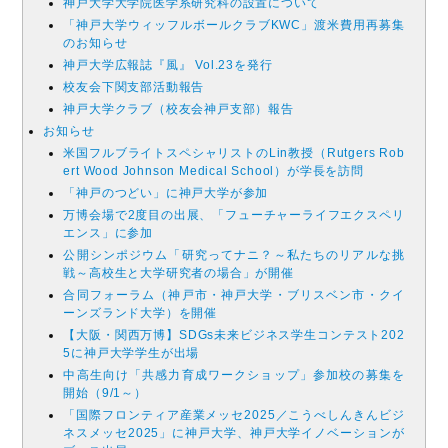
神戸大学大学院医学系研究科の設置について
「神戸大学ウィッフルボールクラブKWC」渡米費用再募集
のお知らせ
神戸大学広報誌『風』 Vol.23を発行
校友会下関支部活動報告
神戸大学クラブ（校友会神戸支部）報告
お知らせ
米国フルブライトスペシャリストのLin教授（Rutgers Rob
ert Wood Johnson Medical School）が学長を訪問
「神戸のつどい」に神戸大学が参加
万博会場で2度目の出展、「フューチャーライフエクスペリ
エンス」に参加
公開シンポジウム「研究ってナニ？～私たちのリアルな挑
戦～高校生と大学研究者の場合」が開催
合同フォーラム（神戸市・神戸大学・ブリスベン市・クイ
ーンズランド大学）を開催
【大阪・関西万博】SDGs未来ビジネス学生コンテスト202
5に神戸大学学生が出場
中高生向け「共感力育成ワークショップ」参加校の募集を
開始（9/1～）
「国際フロンティア産業メッセ2025／こうべしんきんビジ
ネスメッセ2025」に神戸大学、神戸大学イノベーションが