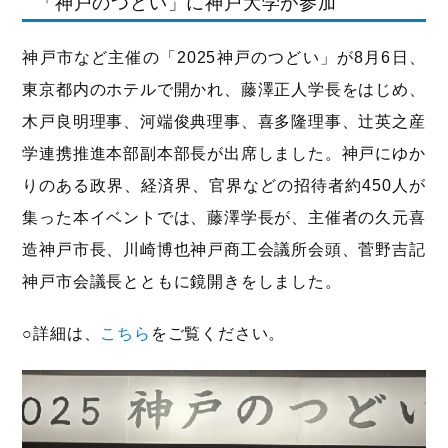
「神戸のつどい」に神戸大学が参加
神戸市など主催の「2025神戸のつどい」が8月6日、
東京都内のホテルで開かれ、藤澤正人学長をはじめ、
木戸良明理事、河端俊典理事、喜多隆理事、辻英之産
学連携推進本部副本部長が出席しました。神戸にゆか
りのある政界、経済界、官界などの招待者約450人が
集った本イベントでは、藤澤学長が、主催者の久元喜
造神戸市長、川崎博也神戸商工会議所会頭、菅野吉記
神戸市会議長とともに鏡開きをしました。
○詳細は、
こちら
をご覧ください。