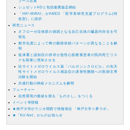
ブース出展
シュゼットHDと包括連携協定締結
「HK²-MIRAI」がAMED 「医学系研究支援プログラム(特
色型)」に採択
研究ニュース
ネフローゼ症候群の病因となる自己抗体の臓器内存在を可
視化
都市化度によって蜂の駆除依頼パターンが異なることを解
明
低体重と認知症の併存が急性心筋梗塞患者の院内死亡リス
クを顕著に増加させる
抗サイトメガロウイルス薬「バルガンシクロビル」の先天
性サイトメガロウイルス感染症の遅発性難聴への医師主導
治験を開始
共感行動の神経メカニズムを解明
フューチャー
自然環境の価値を測る「ものさし」をつくる
イベント等情報
★神戸大学がラジオ関西で情報発信 「神戸大学☆夢ラボ」
★「KU-Net」からのお知らせ