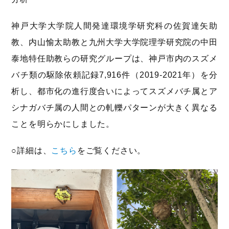
神戸大学大学院人間発達環境学研究科の佐賀達矢助
教、内山愉太助教と九州大学大学院理学研究院の中田
泰地特任助教らの研究グループは、神戸市内のスズメ
バチ類の駆除依頼記録7,916件（2019-2021年）を分
析し、都市化の進行度合いによってスズメバチ属とア
シナガバチ属の人間との軋轢パターンが大きく異なる
ことを明らかにしました。
○詳細は、
こちら
をご覧ください。