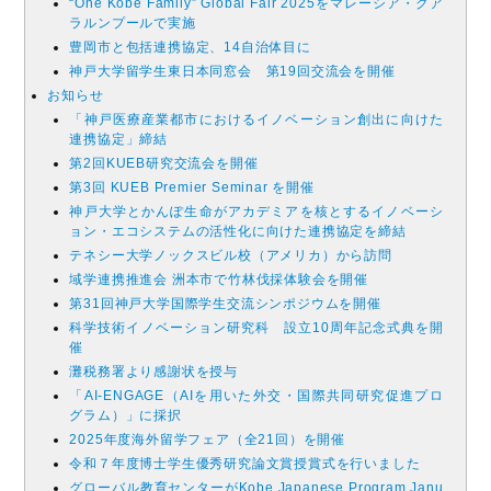
“One Kobe Family” Global Fair 2025をマレーシア・クア
ラルンプールで実施
豊岡市と包括連携協定、14自治体目に
神戸大学留学生東日本同窓会 第19回交流会を開催
お知らせ
「神戸医療産業都市におけるイノベーション創出に向けた
連携協定」締結
第2回KUEB研究交流会を開催
第3回 KUEB Premier Seminar を開催
神戸大学とかんぽ生命がアカデミアを核とするイノベーシ
ョン・エコシステムの活性化に向けた連携協定を締結
テネシー大学ノックスビル校（アメリカ）から訪問
域学連携推進会 洲本市で竹林伐採体験会を開催
第31回神戸大学国際学生交流シンポジウムを開催
科学技術イノベーション研究科 設立10周年記念式典を開
催
灘税務署より感謝状を授与
「AI-ENGAGE（AIを用いた外交・国際共同研究促進プロ
グラム）」に採択
2025年度海外留学フェア（全21回）を開催
令和７年度博士学生優秀研究論文賞授賞式を行いました
グローバル教育センターがKobe Japanese Program Janu