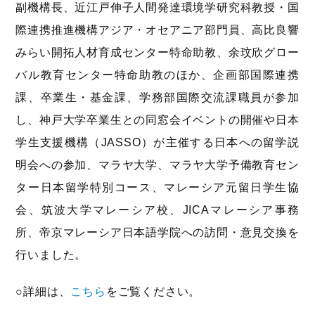
副機構長、近江戸伸子人間発達環境学研究科教授・国
際連携推進機構アジア・オセアニア部門員、高比良響
みらい開拓人材育成センター特命助教、余玟欣グロー
バル教育センター特命助教のほか、企画部国際連携
課、卒業生・基金課、学務部国際交流課職員が参加
し、神戸大学卒業生との同窓会イベントの開催や日本
学生支援機構（JASSO）が主催する日本への留学説
明会への参加、マラヤ大学、マラヤ大学予備教育セン
ター日本留学特別コース、マレーシア元留日学生協
会、筑波大学マレーシア校、JICAマレーシア事務
所、帝京マレーシア日本語学院への訪問・意見交換を
行いました。
○詳細は、
こちら
をご覧ください。