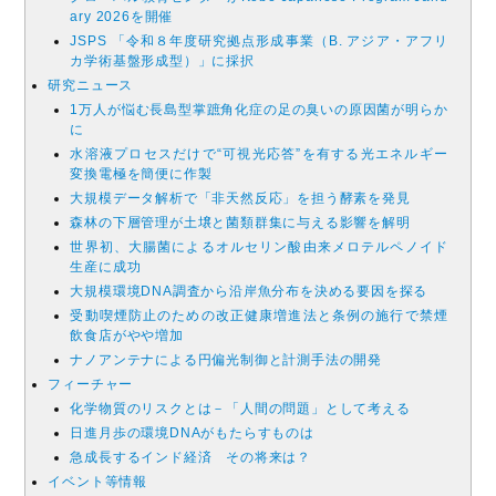
ary 2026を開催
JSPS 「令和８年度研究拠点形成事業（B. アジア・アフリ
カ学術基盤形成型）」に採択
研究ニュース
1万人が悩む長島型掌蹠角化症の足の臭いの原因菌が明らか
に
水溶液プロセスだけで“可視光応答”を有する光エネルギー
変換電極を簡便に作製
大規模データ解析で「非天然反応」を担う酵素を発見
森林の下層管理が⼟壌と菌類群集に与える影響を解明
世界初、大腸菌によるオルセリン酸由来メロテルペノイド
生産に成功
大規模環境DNA調査から沿岸魚分布を決める要因を探る
受動喫煙防止のための改正健康増進法と条例の施行で禁煙
飲食店がやや増加
ナノアンテナによる円偏光制御と計測手法の開発
フィーチャー
化学物質のリスクとは－「人間の問題」として考える
日進月歩の環境DNAがもたらすものは
急成長するインド経済 その将来は？
イベント等情報