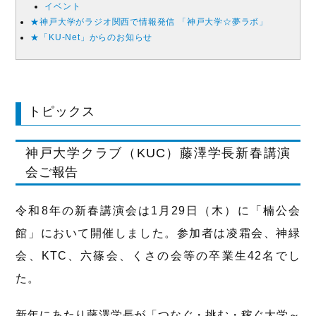
イベント
★神戸大学がラジオ関西で情報発信 「神戸大学☆夢ラボ」
★「KU-Net」からのお知らせ
トピックス
神戸大学クラブ（KUC）藤澤学長新春講演
会ご報告
令和8年の新春講演会は1月29日（木）に「楠公会
館」において開催しました。参加者は凌霜会、神緑
会、KTC、六篠会、くさの会等の卒業生42名でし
た。
新年にあたり藤澤学長が「つなぐ・挑む・稼ぐ大学～