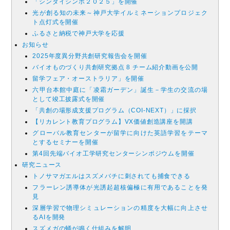
「シンダイシンポ２０２５」を開催
光が創る知の未来～神戸大学イルミネーションプロジェク
ト点灯式を開催
ふるさと納税で神戸大学を応援
お知らせ
2025年度異分野共創研究報告会を開催
バイオものづくり共創研究拠点 8 チーム紹介動画を公開
留学フェア・オーストラリア」を開催
六甲台本館中庭に「凌霜ガーデン」誕生－学生の交流の場
として竣工披露式を開催
「共創の場形成支援プログラム（COI-NEXT）」に採択
【リカレント教育プログラム】VX価値創造講座を開講
グローバル教育センターが留学に向けた英語学習をテーマ
とするセミナーを開催
第4回先端バイオ工学研究センターシンポジウムを開催
研究ニュース
トノサマガエルはスズメバチに刺されても捕食できる
フラーレン誘導体が光誘起超核偏極に有用であることを発
見
深層学習で物理シミュレーションの精度を大幅に向上させ
るAIを開発
スズメガの蛹が鳴く仕組みを解明