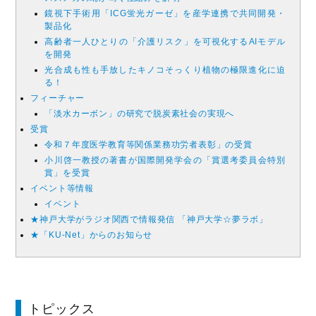
鏡視下手術用「ICG蛍光ガーゼ」を産学連携で共同開発・
製品化
高齢者一人ひとりの「介護リスク」を可視化するAIモデル
を開発
光合成も性も手放したキノコそっくり植物の極限進化に迫
る！
フィーチャー
「淡水カーボン」の研究で脱炭素社会の実現へ
受賞
令和７年度医学教育等関係業務功労者表彰」の受賞
小川啓一教授の著書が国際開発学会の「賞選考委員会特別
賞」を受賞
イベント等情報
イベント
★神戸大学がラジオ関西で情報発信 「神戸大学☆夢ラボ」
★「KU-Net」からのお知らせ
トピックス